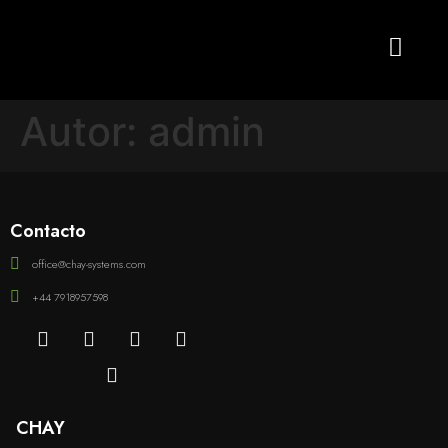
Autor:
admin
Contacto
office@chay-systems.com
+44 7918957598
СHAY